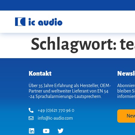
Schlagwort:
t
Kontakt
Newsl
Über 35 Jahre Erfahrung als Hersteller, OEM-
Abonniere
Partner und weltweiter Lieferant von EN 54
bleiben S
-24 Sprach­alarmierungs-Lautsprechern.
informier
+49 (0)621 770 96 0
New
info@ic-audio.com