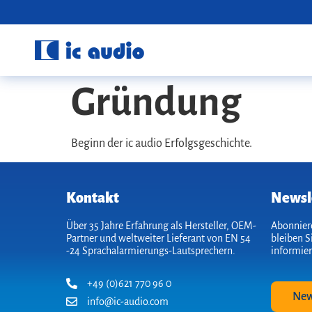
Gründung
Beginn der ic audio Erfolgsgeschichte.
Kontakt
Newsl
Über 35 Jahre Erfahrung als Hersteller, OEM-
Abonniere
Partner und weltweiter Lieferant von EN 54
bleiben S
-24 Sprach­alarmierungs-Lautsprechern.
informier
+49 (0)621 770 96 0
New
info@ic-audio.com