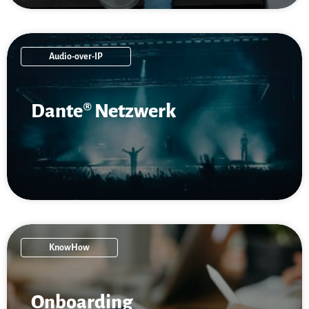
Audio-over-IP
Dante® Netzwerk
KnowHow
On­boarding