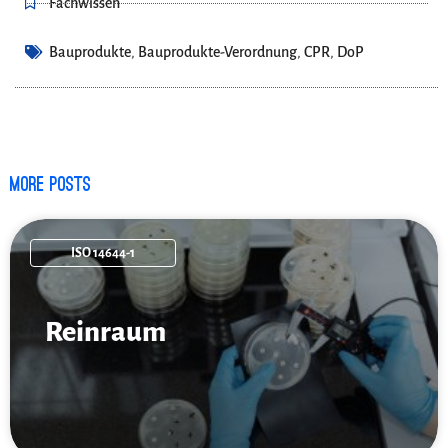
Fachwissen
Bauprodukte
,
Bauprodukte-Verordnung
,
CPR
,
DoP
More posts
ISO 14644-1
Reinraum