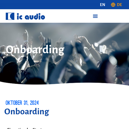
EN
DE
On­boarding
Oktober 31, 2024
On­boarding