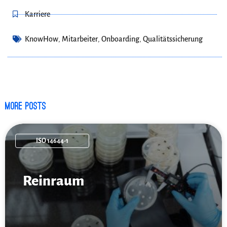
Karriere
KnowHow
,
Mitarbeiter
,
Onboarding
,
Qualitätssicherung
More posts
ISO 14644-1
Reinraum