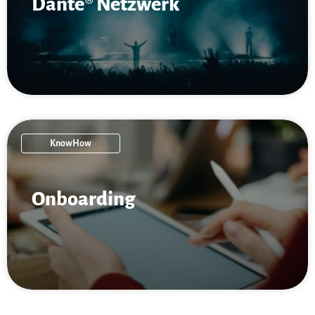
Dante® Netzwerk
KnowHow
On­boarding