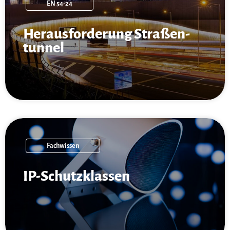
EN 54-24
Heraus­forderung Straßen­
tunnel
Fachwissen
IP-Schutz­klassen